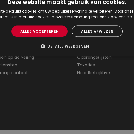
Deze website maakt gebruik van cookies.
te gebruikt cookies om uw gebruikerservaring te verbeteren. Door onze
 stemt u in met alle cookies in overeenstemming met ons Cookiebeleid
t naar
Postzegelveilingen
ALLES ACCEPTEREN
ALLES AFWIJZEN
estelde vragen
Agenda
DETAILS WEERGEVEN
op de veiling
Catalogus
en op de veiling
Opbrengstlijsten
diensten
Taxaties
 graag contact
Naar RietdijkLive