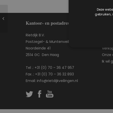
Deze websi
gebruiken,
Muntenveiling 420
Kantoor- en postadres
Direc
Rietdijk B.V.
Veelg
Postzegel- & Muntenveilingen
Kopen 
Noordeinde 41
Verkop
2514 GC Den Haag
Onze 
Ik wil
Tel .:
+31 (0) 70 – 36 47 957
Fax .: +31 (0) 70 – 36 32 893
Email:
info@rietdijkveilingen.nl