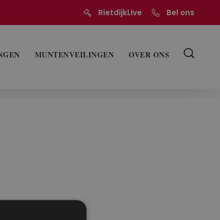
RietdijkLive
Bel ons
NGEN
MUNTENVEILINGEN
OVER ONS