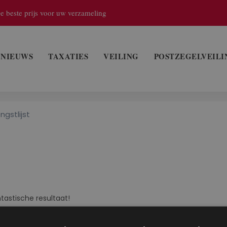
e beste prijs voor uw verzameling
NIEUWS
TAXATIES
VEILING
POSTZEGELVEILI
ngstlijst
ntastische resultaat!
role en
wijzigingen
)