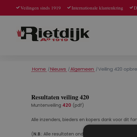
Veilingen sinds 1919
Internationale klantenkring
D
Home
/
Nieuws
/
Algemeen
/
Veiling 420 opbre
Resultaten veiling 420
Muntenveiling
420
(pdf)
Alle inzenders, bieders en kopers dank voor dit fa
(
N.B
.: Alle resultaten onder voorbehoud van cont