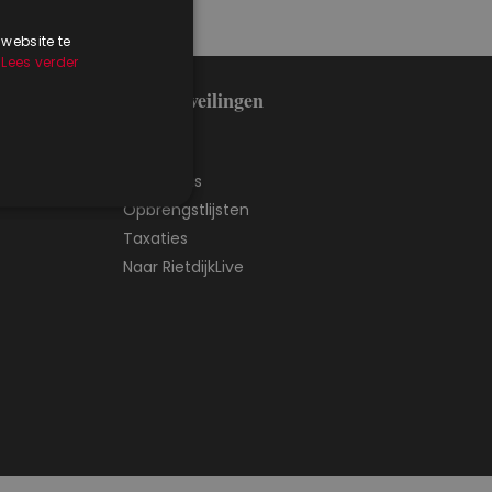
 website te
.
Lees verder
Muntenveilingen
Agenda
Catalogus
Opbrengstlijsten
Taxaties
Naar RietdijkLive