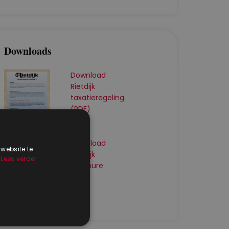
Downloads
Download
Rietdijk
taxatieregeling
(PDF)
Download
 website te
Rietdijk
.
Lees verder
brochure
(PDF)