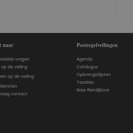
t naar
Postzegelveilingen
estelde vragen
Agenda
op de veiling
Catalogus
Opbrengstlijsten
en op de veiling
Taxaties
diensten
Naar RietdijkLive
 graag contact