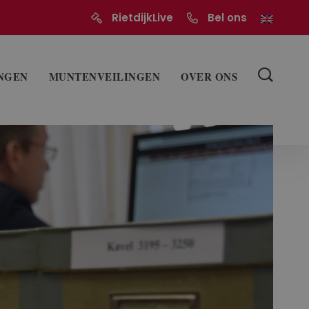
RietdijkLive
Bel ons
NGEN
MUNTENVEILINGEN
OVER ONS