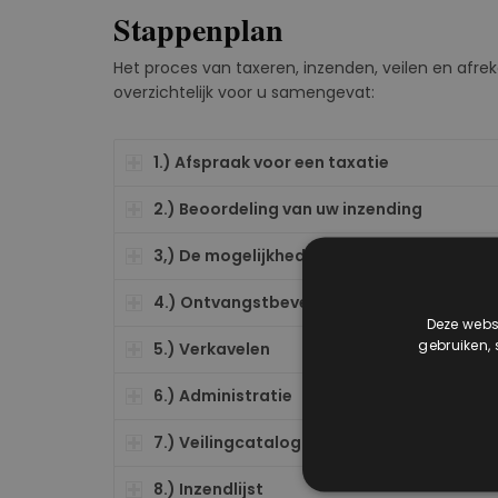
Stappenplan
Het proces van taxeren, inzenden, veilen en afre
overzichtelijk voor u samengevat:
1.) Afspraak voor een taxatie
2.) Beoordeling van uw inzending
3,) De mogelijkheden na taxatie van uw v
4.) Ontvangstbevestiging
Deze websi
gebruiken,
5.) Verkavelen
6.) Administratie
7.) Veilingcatalogus en fotografie
8.) Inzendlijst